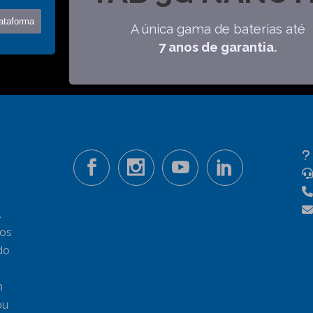
A única gama de baterias até
7 anos de garantia.
.
tos
do
s
m
ou