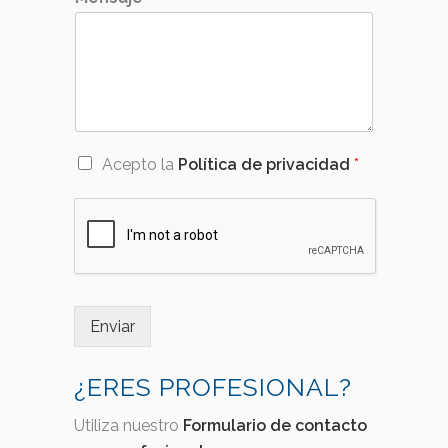
A
Acepto la
Política de privacidad
*
c
u
e
r
d
o
R
G
Enviar
P
D
*
¿ERES PROFESIONAL?
Utiliza nuestro
Formulario de contacto