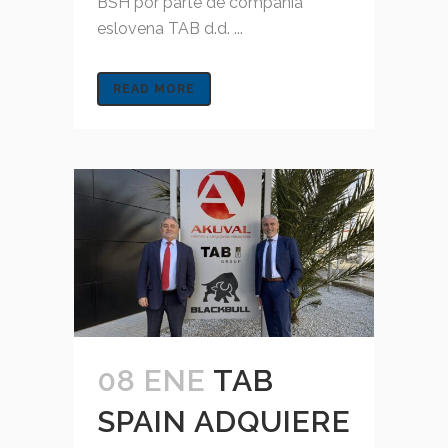
BSH por parte de compañía
eslovena TAB d.d. ...
READ MORE
08 ENE
TAB
SPAIN ADQUIERE