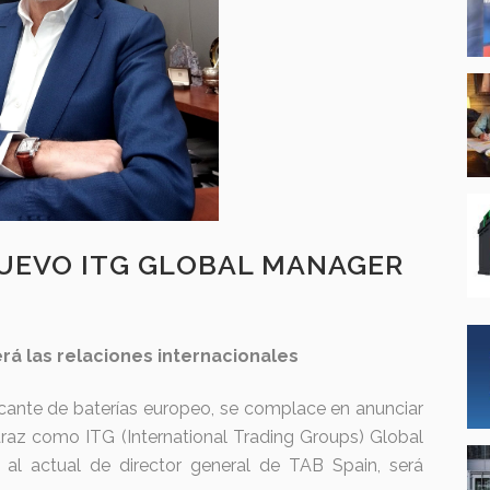
UEVO ITG GLOBAL MANAGER
erá las relaciones internacionales
cante de baterías europeo, se complace en anunciar
raz como ITG (International Trading Groups) Global
al actual de director general de TAB Spain, será